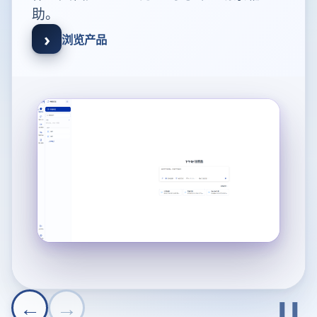
助。
›
浏览产品
←
→
❚❚
Previous product
Next product
Pau