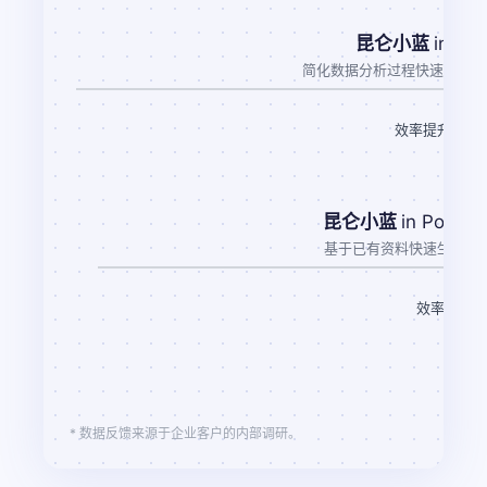
昆仑小蓝
in Exc
简化数据分析过程快速提供洞
0
效率提升
昆仑小蓝
in PowerP
基于已有资料快速生成演
效率提升
* 数据反馈来源于企业客户的内部调研。